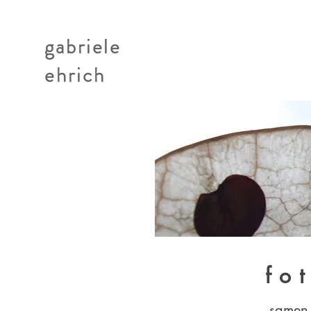
gabriele
ehrich
fo
.samen.