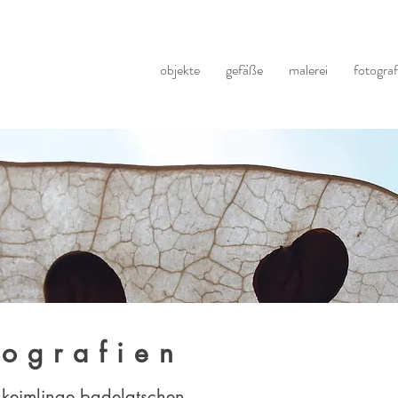
objekte
gefäße
malerei
fotograf
tografien
keimlinge.badelatschen.